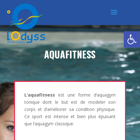
Ouvrir la
AQUAFITNESS
L’aquafitness
est une forme d’aquagym
tonique dont le but est de modeler son
corps et d’améliorer sa condition physique.
Ce sport est intense et bien plus épuisant
que l’aquagym classique.