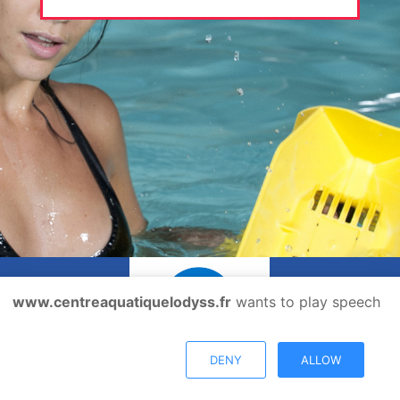
www.centreaquatiquelodyss.fr
wants to play speech
@copyright
mentions
2026
légales
DENY
ALLOW