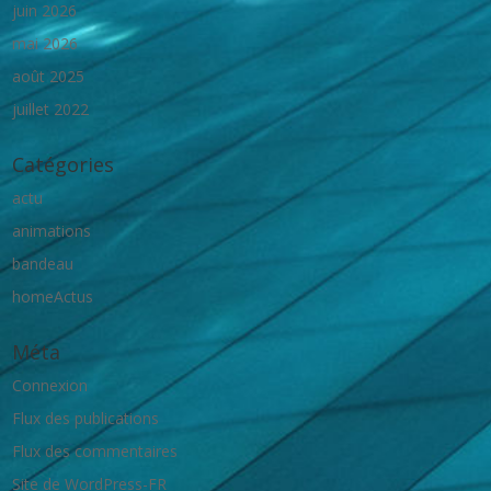
juin 2026
mai 2026
août 2025
juillet 2022
Catégories
actu
animations
bandeau
homeActus
Méta
Connexion
Flux des publications
Flux des commentaires
Site de WordPress-FR